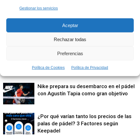
Gestionar los servicios
Artículos relacionados
Aceptar
Nike rompe el silencio: así son las
primeras palas con las que quiere
Rechazar todas
revolucionar el pádel
Preferencias
¿Quieres ganar la pala de Agustín Tapia?
Vuelve el mejor torneo de padel de
Política de Cookies
Política de Privacidad
Madrid
Nike prepara su desembarco en el pádel
con Agustín Tapia como gran objetivo
¿Por qué varían tanto los precios de las
palas de pádel? 3 Factores según
Keepadel