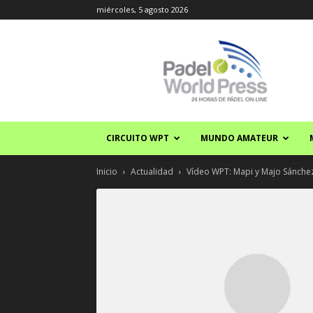
miércoles, 5 agosto 2026
Padel
World
Press
CIRCUITO WPT
MUNDO AMATEUR
Inicio
Actualidad
Vídeo WPT: Mapi y Majo Sánchez 