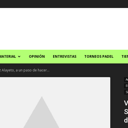
MATERIAL
OPINIÓN
ENTREVISTAS
TORNEOS PADEL
TIE
Alayeto, a un paso de hacer...
A
E
S
V
S
d