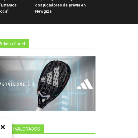
: “Estamos
dos jugadores de previa en
poca”
Newgiza
Adidas Padel
MEJOR VALORADOS