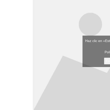
Haz clic en «Es
Pol
Es