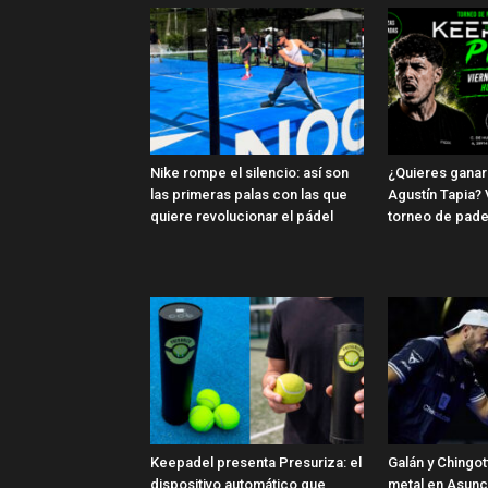
Nike rompe el silencio: así son
¿Quieres ganar 
las primeras palas con las que
Agustín Tapia? 
quiere revolucionar el pádel
torneo de pade
Keepadel presenta Presuriza: el
Galán y Chingot
dispositivo automático que
metal en Asunc