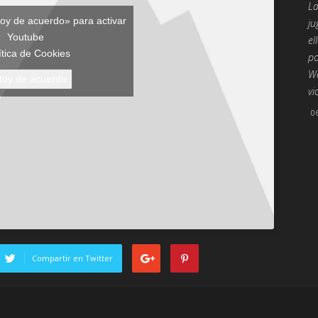
La
toy de acuerdo» para activar
ju
Youtube
el
ítica de Cookies
po
Wo
toy de acuerdo
vi
0
Compartir en Twitter