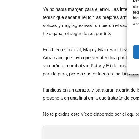
Par
alm
Ya no había margen para el error. Las integrant
tec
tenían que sacar a relucir las mejores armas de
ide
afe
sólidas y muy agresivas rompieron el saque de P
hizo ganar el segundo set por 6-2.
En el tercer parcial, Mapi y Majo Sánchez Alayet
Amatriain, que tuvo que ser atendida por los fi
su carácter combativo, Patty y Eli demostraron
partido pero, pese a sus esfuerzos, no lograron e
Fundidas en un abrazo, y para gran alegría de 
presencia en una final en la que tratarán de con
No te pierdas este vídeo elaborado por el equi