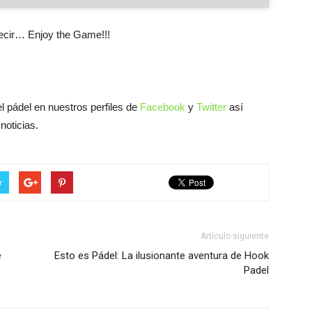
ecir… Enjoy the Game!!!
l pádel en nuestros perfiles de
Facebook
y
Twitter
así
noticias.
r
Artículo siguiente
e
Esto es Pádel: La ilusionante aventura de Hook
Padel