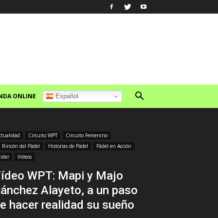
NDA ONLINE
Español
ctualidad
Circuito WPT
Circuito Femenino
l Rincón del Pádel
Historias de Pádel
Pádel en Acción
lider
Videos
ídeo WPT: Mapi y Majo
ánchez Alayeto, a un paso
e hacer realidad su sueño