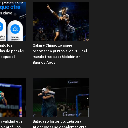
anto los
Galán y Chingotto siguen
las de pádel? 3
recortando puntos a los Nº1 del
Keepadel
mundo tras su exhibición en
Buenos Aires
 rivalidad que
Batacazo histórico: Lebrón y
o por títulos
Augsburger se desploman ante