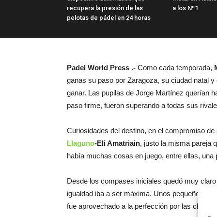
recupera la presión de las
a los Nº1
pelotas de pádel en 24 horas
Padel World Press .-
Como cada temporada,
ganas su paso por Zaragoza, su ciudad natal y
ganar. Las pupilas de Jorge Martínez querían hac
paso firme, fueron superando a todas sus rivale
Curiosidades del destino, en el compromiso de
Llaguno
-Eli Amatriain
, justo la misma pareja
había muchas cosas en juego, entre ellas, una p
Desde los compases iniciales quedó muy claro q
igualdad iba a ser máxima. Unos pequeños ins
fue aprovechado a la perfección por las chicas