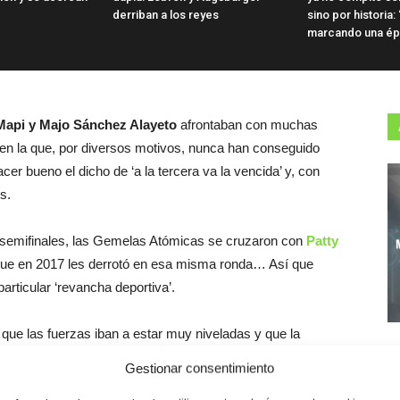
derriban a los reyes
sino por historia
marcando una é
Mapi y Majo Sánchez Alayeto
afrontaban con muchas
 en la que, por diversos motivos, nunca han conseguido
er bueno el dicho de ‘a la tercera va la vencida’ y, con
s.
 semifinales, las Gemelas Atómicas se cruzaron con
Patty
 que en 2017 les derrotó en esa misma ronda… Así que
articular ‘revancha deportiva’.
ue las fuerzas iban a estar muy niveladas y que la
tantes de dudas por parte de Mapi y Majo Sánchez Alayeto
Gestionar consentimiento
 de
Neki Berwig
, que se adelantaron en el marcador (5-7).