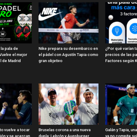
la pala de
Nike prepara su desembarco en
¿Por qué varían t
Vuelve el mejor
el pádel con Agustín Tapia como
precios de las pa
l de Madrid
gran objetivo
Factores según 
to vuelve a tocar
Bruselas corona a una nueva
Galán y Tapia, una
ión y se acercan
dupla: Lebrón y Augsburger
ya no compite sol