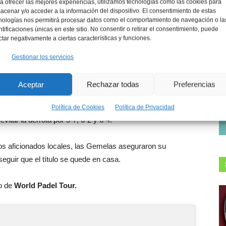
a ofrecer las mejores experiencias, utilizamos tecnologías como las cookies para
acenar y/o acceder a la información del dispositivo. El consentimiento de estas
es del
StarVie Team
sabían que no podían fallar y que
nologías nos permitirá procesar datos como el comportamiento de navegación o la
 su repertorio… Y eso fue lo que hicieron. Contundentes,
ntificaciones únicas en este sitio. No consentir o retirar el consentimiento, puede
ctar negativamente a ciertas características y funciones.
atty y ya no levantaron el pie del acelerador, lo que les
Gestionar los servicios
o se ‘beneficiaron’ de los problemas físicos de Eli
Aceptar
Rechazar todas
Preferencias
sioterapeutas de WPT, y lograron una renta de 4-0… Fieles a
 que nunca bajarán los brazos durante la disputa de un
Política de Cookies
Política de Privacidad
vitar la derrota por 5-7, 6-2 y 6-4.
los aficionados locales, las Gemelas aseguraron su
seguir que el título se quede en casa.
po de
World Padel Tour.